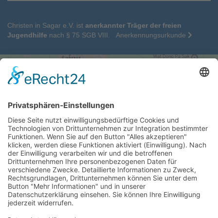
Christen in Sagar e.V. ist
anerkannter Träger der freien
Jugendhilfe
nach § 75 SGB VIII.
Anerkennungsurkunde
Wir benötigen Ihre Zustimmung, um
den Google Maps-Service zu laden!
Wir verwenden einen Service eines
Drittanbieters, um Karteninhalte einzubetten.
Dieser Service kann Daten zu Ihren Aktivitäten
sammeln. Bitte lesen Sie die Details durch und
stimmen Sie der Nutzung des Service zu, um
diese Karte anzuzeigen.
Mehr Informationen
Akzeptieren